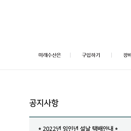
미래수산은
구입하기
장
공지사항
* 2022년 임인년 설날 택배안내 *